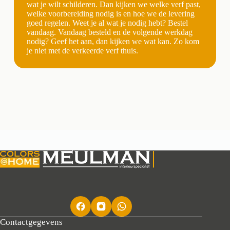
wat je wilt schilderen. Dan kijken we welke verf past,
welke voorbereiding nodig is en hoe we de levering
goed regelen. Weet je al wat je nodig hebt? Bestel
vandaag. Vandaag besteld en de volgende werkdag
nodig? Geef het aan, dan kijken we wat kan. Zo kom
je niet met de verkeerde verf thuis.
Contactgegevens