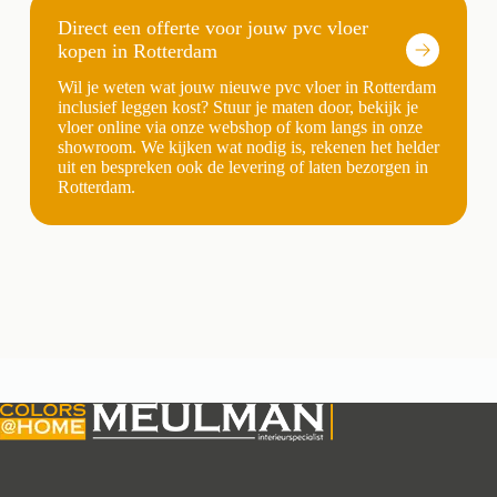
Direct een offerte voor jouw pvc vloer
kopen in Rotterdam
Wil je weten wat jouw nieuwe pvc vloer in Rotterdam
inclusief leggen kost? Stuur je maten door, bekijk je
vloer online via onze webshop of kom langs in onze
showroom. We kijken wat nodig is, rekenen het helder
uit en bespreken ook de levering of laten bezorgen in
Rotterdam.