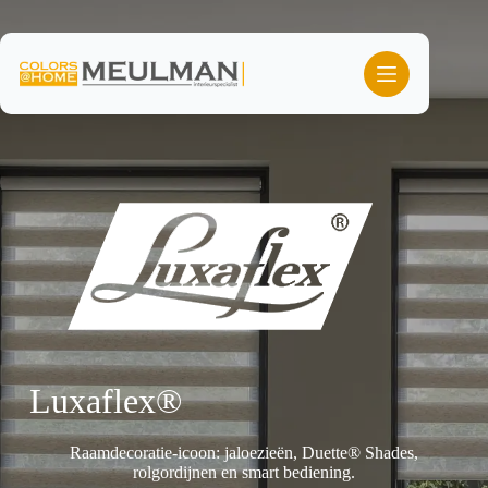
Ga
naar
de
inhoud
Luxaflex®
Raamdecoratie-icoon: jaloezieën, Duette® Shades,
rolgordijnen en smart bediening.