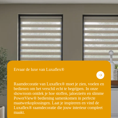
Ervaar de luxe van Luxaflex®
Raamdecoratie van Luxaflex® moet je zien, voelen en
bedienen om het verschil echt te begrijpen. In onze
showroom ontdek je hoe stoffen, jaloezieën en slimme
PowerView® bediening samenkomen in perfecte
maatwerkoplossingen. Laat je inspireren en vind de
Luxaflex® raamdecoratie die jouw interieur compleet
maakt.