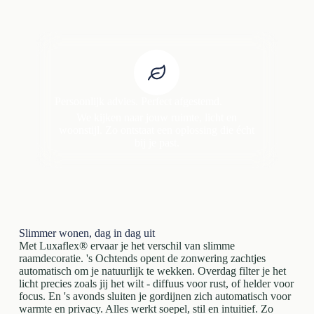
Persoonlijk advies. Perfect afgestemd.
We kijken naar jouw ruimte, licht en
woonstijl. Zo ontstaat een oplossing die écht
bij je past.
Slimmer wonen, dag in dag uit
Met Luxaflex® ervaar je het verschil van slimme
raamdecoratie. 's Ochtends opent de zonwering zachtjes
automatisch om je natuurlijk te wekken. Overdag filter je het
licht precies zoals jij het wilt - diffuus voor rust, of helder voor
focus. En 's avonds sluiten je gordijnen zich automatisch voor
warmte en privacy. Alles werkt soepel, stil en intuitief. Zo