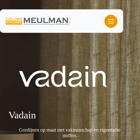
Ga
naar
de
inhoud
Vadain
Gordijnen op maat met vakmanschap en eigentijdse
stoffen.