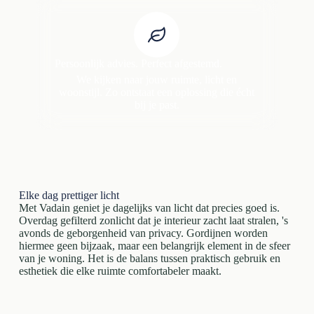
Persoonlijk advies. Perfect afgestemd.
We kijken naar jouw ruimte, licht en
woonstijl. Zo ontstaat een oplossing die écht
bij je past.
Elke dag prettiger licht
Met Vadain geniet je dagelijks van licht dat precies goed is.
Overdag gefilterd zonlicht dat je interieur zacht laat stralen, 's
avonds de geborgenheid van privacy. Gordijnen worden
hiermee geen bijzaak, maar een belangrijk element in de sfeer
van je woning. Het is de balans tussen praktisch gebruik en
esthetiek die elke ruimte comfortabeler maakt.